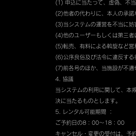
(1) 申込に当たって、虚偽、不
(2)他者の代わりに、本人の承
(3)当システムの運営を不当に
(4)他のユーザーもしくは第三
(5)転売、有料による斡旋など
(6)公序良俗及び法令に違反す
(7)前各号のほか、当施設が不
4. 協議
当システムの利用に関して、本
決に当たるものとします。
5. レンタル可能期間 ：
ご予約日の8：00～18：00
キャンセル・変更の受付は、予約