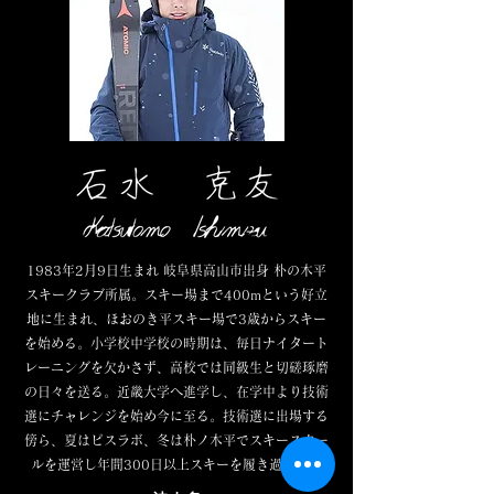
1983年2月9日生まれ 岐阜県高山市出身 朴の木平
スキークラブ所属。
スキー場まで400mという好立
地に生まれ、ほおのき平スキー場で3歳からスキー
を始める。小学校中学校の時期は、毎日ナイタート
レーニングを欠かさず、高校では同級生と切磋琢磨
の日々を送る。
近畿大学へ進学し、在学中より技術
選にチャレンジを始め今に至る。
技術選に出場する
傍ら、夏はピスラボ、冬は朴ノ木平でスキースクー
ルを運営し年間300日以上スキーを履き過ごす。