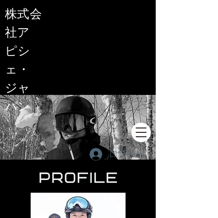
​株式会
社ア
ピシ
ェ・
ジャ
パン
ログイン