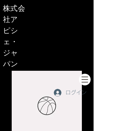
​株式会
社ア
ピシ
ェ・
ジャ
パン
ログイン