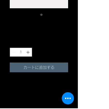
商品名
価
￥6,000
格
数量
*
カートに追加する
商品の詳細です。ここに販売
する商品のサイズ、特徴、素
材、取扱い方法などの詳細を
入力しましょう。