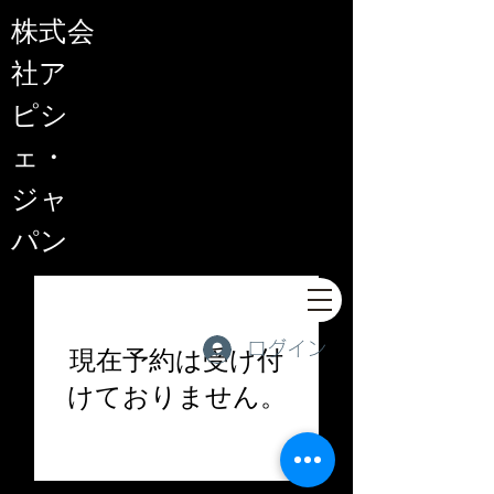
​株式会
社ア
ピシ
ェ・
ジャ
パン
ログイン
現在予約は受け付
けておりません。