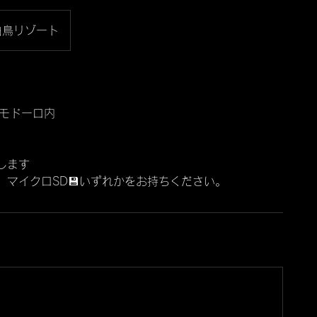
白鳥リゾート
ポモドーロ内
します
、マイクロSD💾いずれかをお持ちください。