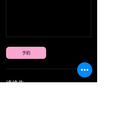
予約
連絡先
日本、岐阜県高山市丹生川町久手４４７