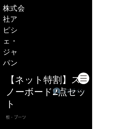
​株式会
社ア
ピシ
ェ・
ジャ
パン
【ネット特割】ス
ノーボード2点セッ
ログイン
ト
板・ブーツ