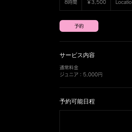
8時間
8
￥3,500
Locati
時
間
予約
サービス内容
通常料金
ジュニア：5,000円
予約可能日程