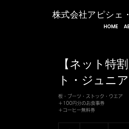
​株式会社アピシェ
HOME
A
【ネット特割
ト・ジュニア
板・ブーツ・ストック・ウエア
＋100円分のお食事券
＋コーヒー無料券
3,500
円