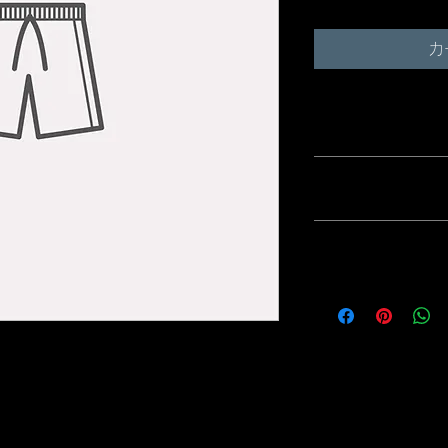
カ
商品情報
商品の詳細について
返品・返金ポリ
品のサイズ、特徴、
しましょう。また、
て、購入者の興味を
商品の返品・返金に
配送情報
のように返品または
う。手続きを明確に
関係を築くことがで
商品の配送について
方法や梱包、配送料
が起こった際などの
で、ショップの信頼
売する商品のサイズ、特徴、素
を入力しましょう。