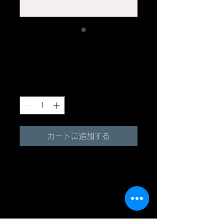
商品名
価
￥2,000
格
数量
*
カートに追加する
商品の詳細です。ここに販売
する商品のサイズ、特徴、素
材、取扱い方法などの詳細を
入力しましょう。