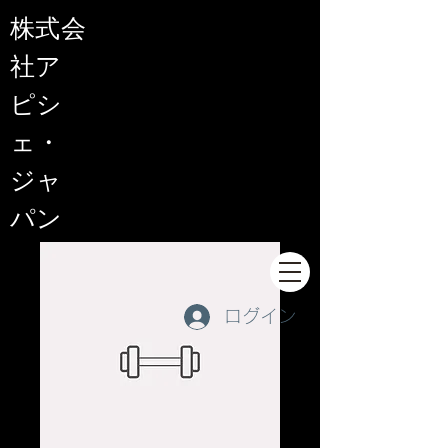
​株式会
社ア
ピシ
ェ・
ジャ
パン
ログイン